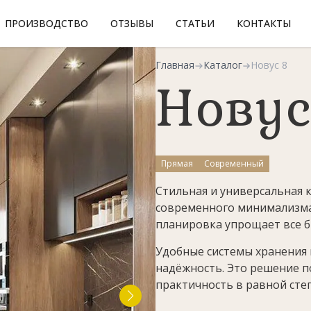
ПРОИЗВОДСТВО
ОТЗЫВЫ
СТАТЬИ
КОНТАКТЫ
Главная
Каталог
Новус 8
Новус
Прямая
Современный
Стильная и универсальная 
современного минимализма.
планировка упрощает все 
Удобные системы хранения
надёжность. Это решение п
практичность в равной сте