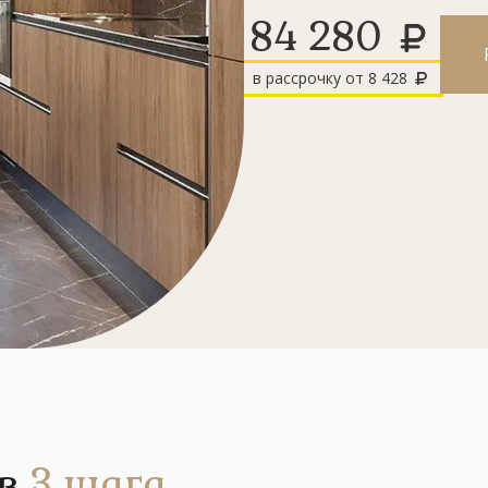
84 280
в рассрочку от
8 428
 в
3 шага