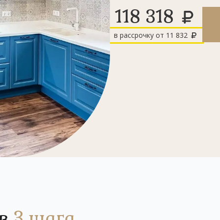
118 318
в рассрочку от
11 832
 в
3 шага