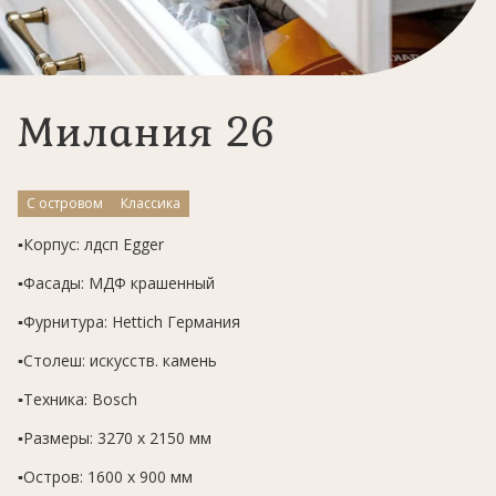
Милания 26
С островом
Классика
▪︎Корпус: лдсп Egger
▪︎Фасады: МДФ крашенный
▪︎Фурнитура: Hettich Германия
▪︎Столеш: искусств. камень
▪︎Техника: Bosch
▪︎Размеры: 3270 х 2150 мм
▪︎Остров: 1600 х 900 мм