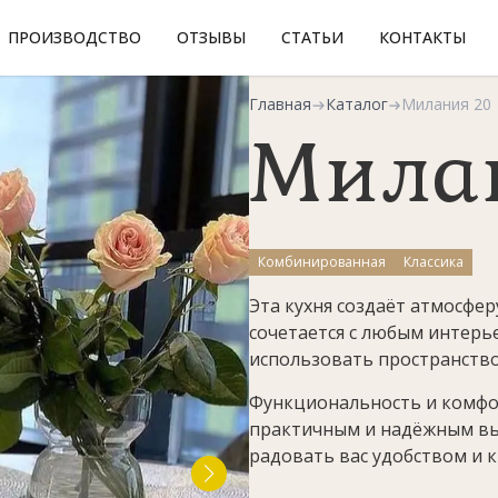
ПРОИЗВОДСТВО
ОТЗЫВЫ
СТАТЬИ
КОНТАКТЫ
Главная
Каталог
Милания 20
Мила
Комбинированная
Классика
Эта кухня создаёт атмосфер
сочетается с любым интерь
использовать пространство
Функциональность и комфо
практичным и надёжным вы
радовать вас удобством и к