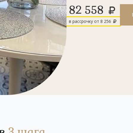
82 558
в рассрочку от
8 256
 в
3 шага